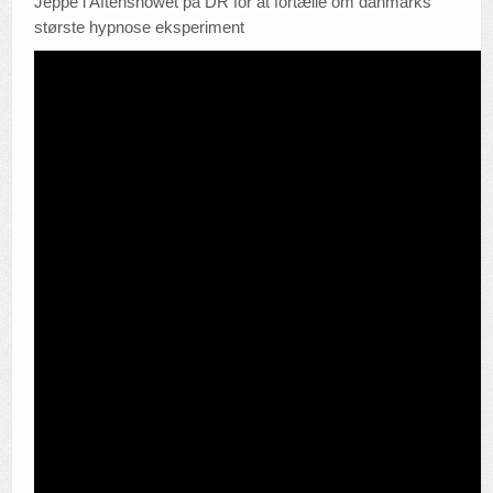
Jeppe i Aftenshowet på DR for at fortælle om danmarks
største hypnose eksperiment