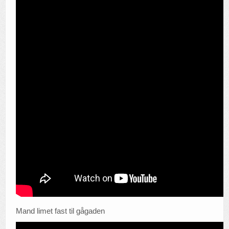
Mand limet fast til gågaden