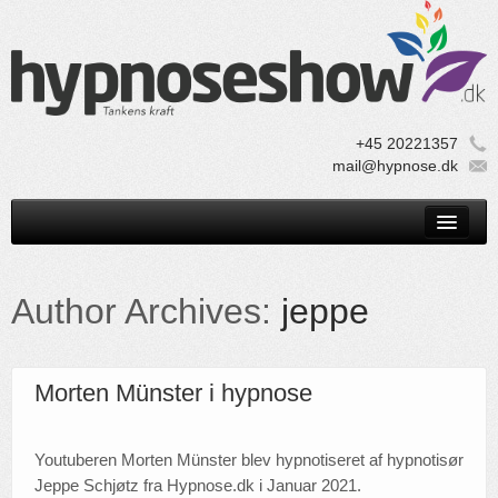
+45 20221357
mail@hypnose.dk
Home
Show
Author Archives:
jeppe
Foredrag
Profil
Morten Münster i hypnose
Praktisk
TV
Youtuberen Morten Münster blev hypnotiseret af hypnotisør
Jeppe Schjøtz fra Hypnose.dk i Januar 2021.
Book