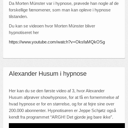
Da Morten Münster var i hypnose, prøvede han nogle af de
Ref.
forskellige fænomener, som man kan opleve i hypnose
tilstanden.
ARGH!
Du kan se videoen hvor Morten Münster bliver
Links
hypnotiseret her
https://www.youtube.com/watch?v=OksfaMQkOSg
Alexander Husum i hypnose
Her kan du se den første video af 3, hvor Alexander
Husum afprøver showhypnose, for at få en fornemmelse af
hvad hypnose er for en størrelse, og for at fejre sine over
200.000 abonnenter. Hypnotisøren er Jeppe Schjøtz også
kendt fra programmet “ARGH! Det gjorde jeg bare ikke”.