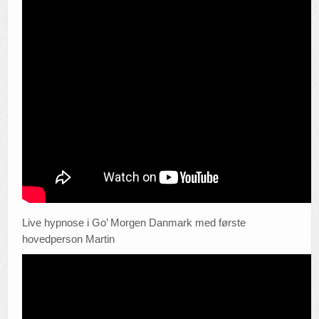
Live hypnose i Go’ Morgen Danmark med første
hovedperson Martin