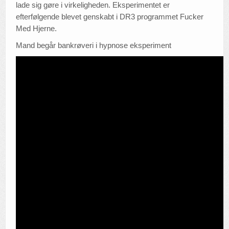
lade sig gøre i virkeligheden. Eksperimentet er
efterfølgende blevet genskabt i DR3 programmet Fucker
Med Hjerne.
Mand begår bankrøveri i hypnose eksperiment