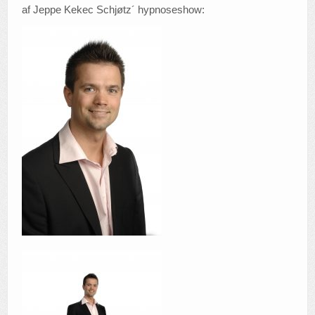
af Jeppe Kekec Schjøtz´ hypnoseshow:
Ref.
ARGH!
Links