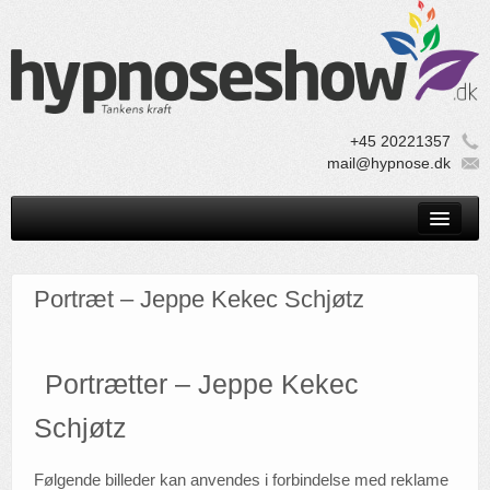
+45 20221357
mail@hypnose.dk
Home
Show
Portræt – Jeppe Kekec Schjøtz
Foredrag
Profil
Portrætter – Jeppe Kekec
Praktisk
Schjøtz
TV
Følgende billeder kan anvendes i forbindelse med reklame
Book